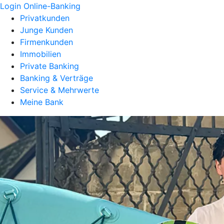
Login Online-Banking
Privatkunden
Junge Kunden
Firmenkunden
Immobilien
Private Banking
Banking & Verträge
Service & Mehrwerte
Meine Bank