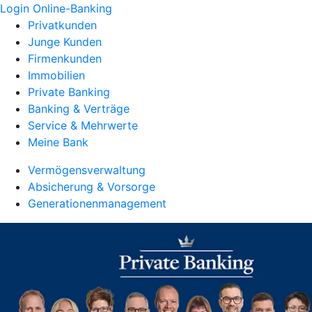
Login Online-Banking
Privatkunden
Junge Kunden
Firmenkunden
Immobilien
Private Banking
Banking & Verträge
Service & Mehrwerte
Meine Bank
Vermögensverwaltung
Absicherung & Vorsorge
Generationenmanagement