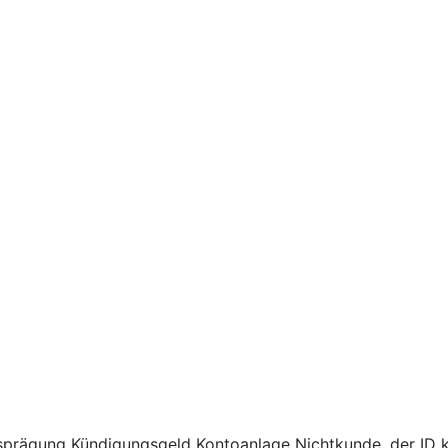
sprägung Kündigungsgeld Kontoanlage Nichtkunde, der ID k